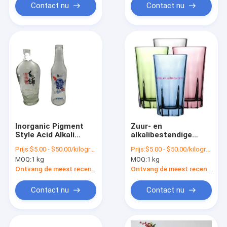
Contact nu
Contact nu
Inorganic Pigment
Zuur- en
Style Acid Alkali
alkalibestendige
Resistant Leaded
loodglaspigment
Prijs:
$5.00 - $50.00/kilograms
Prijs:
$5.00 - $50.00/kilograms
Glass Color voor
voor glazen
MOQ:
1 kg
MOQ:
1 kg
glazen tafelgerei
tafelgerei
Ontvang de meest recente Prijs
Ontvang de meest recente Prijs
Contact nu
Contact nu