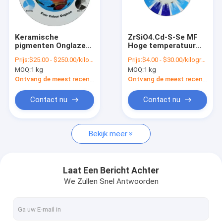
Over ons
Fabriekstocht
Keramische
ZrSiO4.Cd-S-Se MF
pigmenten Onglaze
Hoge temperatuur
Kwaliteitscontrole
kleur voor keramiek
keramische kleur
Prijs:
$25.00 - $250.00/kilograms
Prijs:
$4.00 - $30.00/kilograms
CAS nr. 1345-24-0
glazuur vlek voor
MOQ:
1 kg
MOQ:
1 kg
titanium
Neem contact met ons op
Ontvang de meest recente Prijs
Ontvang de meest recente Prijs
Vraag een offerte
Contact nu
Contact nu
Bekijk meer
Keramische pigmenten
Glas anorganisch pigment
Laat Een Bericht Achter
We Zullen Snel Antwoorden
Industriële keramische componenten
Fotoluminescerende pigmenten