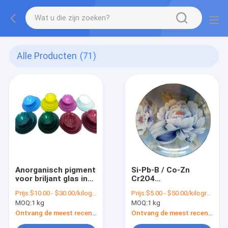
Alle Producten
(71)
Anorganisch pigment
Si-Pb-B / Co-Zn
voor briljant glas in
Cr2O4
huishoudelijke en
Glaskleurpoeder voor
Prijs:
$10.00 - $30.00/kilograms
Prijs:
$5.00 - $50.00/kilograms
architecturale
glasversieringsoplossing
MOQ:
1 kg
MOQ:
1 kg
toepassingen
Ontvang de meest recente Prijs
Ontvang de meest recente Prijs