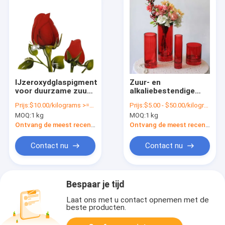
IJzeroxydglaspigment
Zuur- en
voor duurzame zuur-
alkaliebestendige
alkalibestandheid in
loodglaspigment
Prijs:
$10.00/kilograms >=25 kilograms
Prijs:
$5.00 - $50.00/kilograms
flessen en glaswaren
voor glazen
MOQ:
1 kg
MOQ:
1 kg
tafelgerei
Anorganisch pigment
Ontvang de meest recente Prijs
Ontvang de meest recente Prijs
Contact nu
Contact nu
Bespaar je tijd
Laat ons met u contact opnemen met de
beste producten.