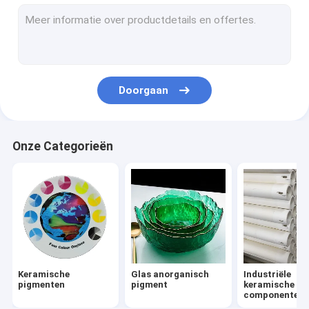
Keramische glazuur gebakken
Pigmenten van ijzeroxide
ungrouped
Doorgaan
Onze Categorieën
Keramische
Glas anorganisch
Industriële
pigmenten
pigment
keramische
componenten