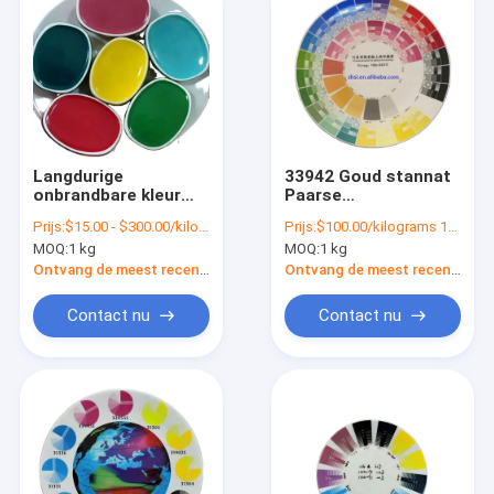
Langdurige
33942 Goud stannat
onbrandbare kleur
Paarse
voor keramiek CAS
onglammende kleur
Prijs:
$15.00 - $300.00/kilograms
Prijs:
$100.00/kilograms 1-999 kilograms
nr. 65997-18-4 /
voor
MOQ:
1 kg
MOQ:
1 kg
1345-24-0
kunststofrubber
Ontvang de meest recente Prijs
Ontvang de meest recente Prijs
Contact nu
Contact nu
Huis
Producten
Video's