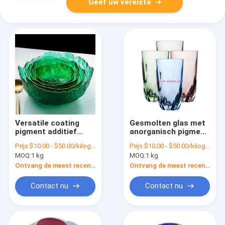
Geef uw vereiste
Versatile coating
Gesmolten glas met
pigment additief
anorganisch pigment
voor gesmolten glas
Glaskleur 65997-18-4
Prijs:
$10.00 - $50.00/kilograms
Prijs:
$10.00 - $50.00/kilograms
CAS nr. 65997-18-4 /
/ 68187-49-5
MOQ:
1 kg
MOQ:
1 kg
68187-49-5
Ontvang de meest recente Prijs
Ontvang de meest recente Prijs
Contact nu
Contact nu