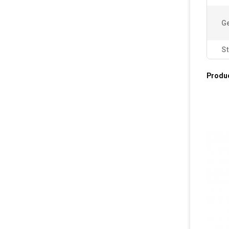
Ge
Sti
Produ