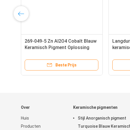
269-049-5 Zn Al2O4 Cobalt Blauw
Langduri
Keramisch Pigment Oplossing
keramis
2504
CAS-nr.
Beste Prijs
Over
Keramische pigmenten
Huis
Stijl Anorganisch pigment
Producten
Turquoise Blauw Keramisc