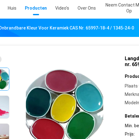
Neem Contact M
Huis
Producten
Video's
Over Ons
Op
Onbrandbare Kleur Voor Keramiek CAS Nr. 65997-18-4 / 1345-24-0
Langd
nr. 65
Produc
Plaats
Merkn
Model
Betale
Min. be
Prijs: