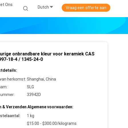
et Ons
Dutch
Vraag een offerte aan
urige onbrandbare kleur voor keramiek CAS
997-18-4 / 1345-24-0
tdetails:
 van herkomst:
Shanghai, China
aam:
SLG
nummer:
33942D
n & Verzenden Algemene voorwaarden:
stelaantal:
1 kg
$15.00 - $300.00/kilograms