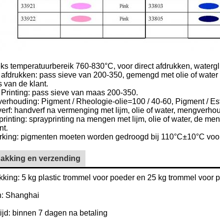
ks temperatuurbereik 760-830°C, voor direct afdrukken, watergl
t afdrukken: pass sieve van 200-350, gemengd met olie of wate
 van de klant.
 Printing: pass sieve van maas 200-350.
erhouding: Pigment / Rheologie-olie=100 / 40-60, Pigment / Es
rf: handverf na vermenging met lijm, olie of water, mengverhou
rinting: sprayprinting na mengen met lijm, olie of water, de me
nt.
king: pigmenten moeten worden gedroogd bij 110°C±10°C voor
akking en verzending
king: 5 kg plastic trommel voor poeder en 25 kg trommel voor p
: Shanghai
ijd: binnen 7 dagen na betaling