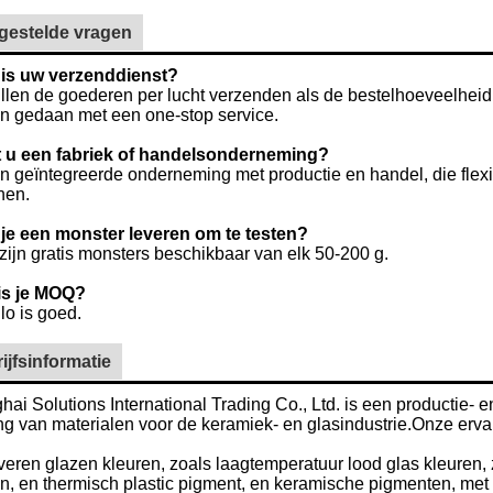
gestelde vragen
 is uw verzenddienst?
llen de goederen per lucht verzenden als de bestelhoeveelheid
n gedaan met een one-stop service.
 u een fabriek of handelsonderneming?
n geïntegreerde onderneming met productie en handel, die flexi
nen.
je een monster leveren om te testen?
 zijn gratis monsters beschikbaar van elk 50-200 g.
is je MOQ?
lo is goed.
ijfsinformatie
ai Solutions International Trading Co., Ltd. is een productie-
ng van materialen voor de keramiek- en glasindustrie.Onze ervari
eren glazen kleuren, zoals laagtemperatuur lood glas kleuren, 
n, en thermisch plastic pigment, en keramische pigmenten, met i