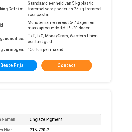
Standaard eenheid van 5 kg plastic
king Details:
trommel voor poeder en 25 kg trommel
voor pasta.
Monstername vereist 5-7 dagen en
jd:
massaproductietijd 15 -30 dagen
T/T, L/C, MoneyGram, Western Union,
ngscondities:
contant geld
ng vermogen:
150 ton per maand
Beste Prijs
Contact
e Namen:
Onglaze Pigment
s Niet.:
215-720-2