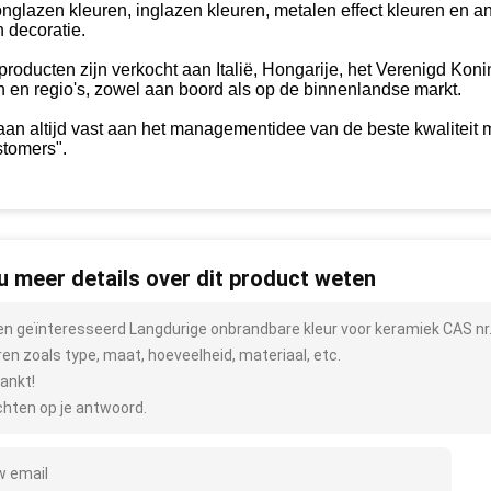
onglazen kleuren, inglazen kleuren, metalen effect kleuren en 
 decoratie.
roducten zijn verkocht aan Italië, Hongarije, het Verenigd Konin
 en regio's, zowel aan boord als op de binnenlandse markt.
an altijd vast aan het managementidee van de beste kwaliteit ma
stomers".
 u meer details over dit product weten
ben geïnteresseerd Langdurige onbrandbare kleur voor keramiek CAS nr
ren zoals type, maat, hoeveelheid, materiaal, etc.
ankt!
hten op je antwoord.