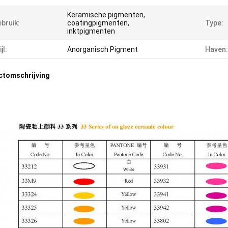
Keramische pigmenten,
bruik:
coatingpigmenten,
Type:
inktpigmenten
jl:
Anorganisch Pigment
Haven:
ctomschrijving