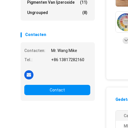
Pigmenten Van Ijzeroxide
(11)
Ungrouped
(8)
Contacten
Contacten:
Mr. Wang Mike
Tel.:
+86 13817282160
Contact
Gedeta
Ca
M