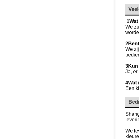
Veel
1Wat
We zu
worde
2Bent
We zij
bedie
3Kun 
Ja, er
4Wat 
Een ki
Bedr
Shangh
leveri
We lev
kleure