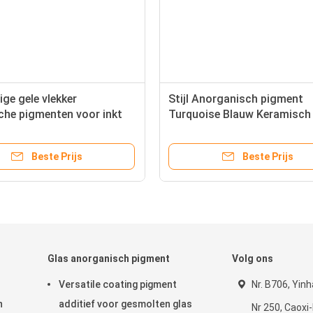
ge gele vlekker
Stijl Anorganisch pigment
che pigmenten voor inkt
Turquoise Blauw Keramisch
 68187-15-5
pigment voor inktpigmente
Beste Prijs
Beste Prijs
Glas anorganisch pigment
Volg ons
Versatile coating pigment
Nr. B706, Yin
h
additief voor gesmolten glas
Nr 250, Caoxi