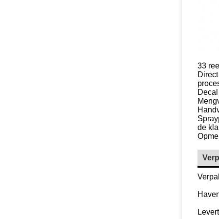
33 ree
Direc
proces
Decal
Mengv
Handve
Sprayp
de kla
Opmer
Verp
Verpak
Haven
Levert