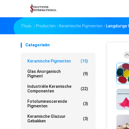
Thuis
Producten
Keramische Pigmenten
Langdurige 
Catagorieën
Keramische Pigmenten
(15)
Glas Anorganisch
(9)
Pigment
Industriële Keramische
(22)
Componenten
Fotoluminescerende
(3)
Pigmenten
Keramische Glazuur
(3)
Gebakken