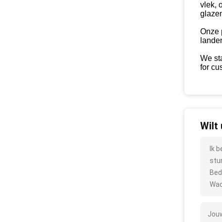
vlek, 
glazen
Onze p
landen
We sta
for cu
Wilt
Ik 
stu
Bed
Wac