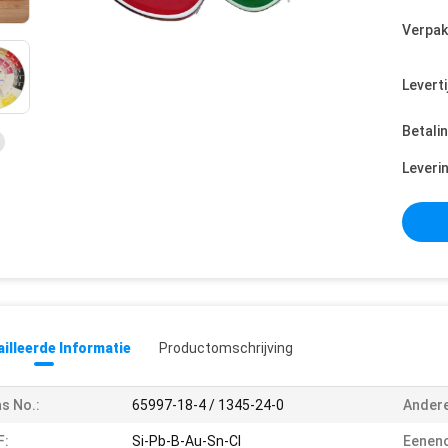
Verpak
Leverti
Betali
Leveri
illeerde Informatie
Productomschrijving
s No.:
65997-18-4 / 1345-24-0
Ander
F:
Si-Pb-B-Au-Sn-Cl
Eenenc