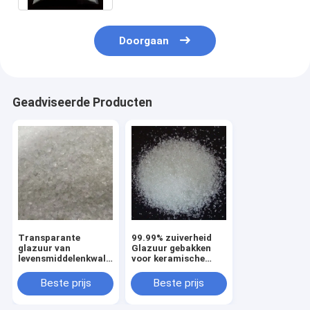
Doorgaan
Geadviseerde Producten
Transparante
99.99% zuiverheid
glazuur van
Glazuur gebakken
levensmiddelenkwaliteit,
voor keramische
gebakken in korrels
glasvorming CAS nr.
of poeder voor
65997-18-4
Beste prijs
Beste prijs
keramiek 99,99%
zuiverheid