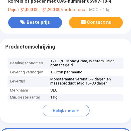
korrels of poeder met CAS-nummer 65997-18-4
Prijs：$1,000.00 - $1,200.00/metric tons
MOQ：1 kg
Beste prijs
Contact nu
Productomschrijving
T/T, L/C, MoneyGram, Western Union,
Betalingscondities
contant geld
Levering vermogen
150 ton per maand
Monstername vereist 5-7 dagen en
Levertijd
massaproductietijd 15 -30 dagen
Merknaam
SLG
Min. bestelaantal
1 kg
Bekijk meer