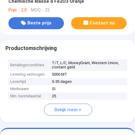
Chemische klasse α Fe2O3 Oranje
Prijs：2.0
MOQ：25
Beste prijs
Contact nu
Productomschrijving
T/T, L/C, MoneyGram, Western Union,
Betalingscondities
contant geld
Levering vermogen
5000 MT
Levertijd
5-35 dagen
Merknaam
SI
Min. bestelaantal
25
Bekijk meer