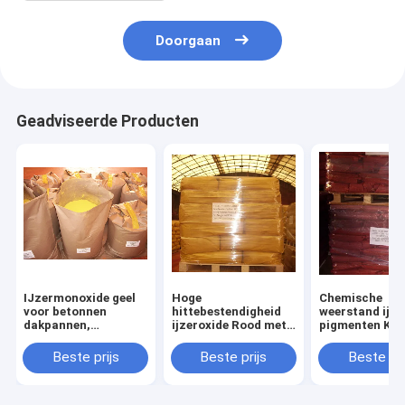
Doorgaan
Geadviseerde Producten
IJzermonoxide geel
Hoge
Chemische
voor betonnen
hittebestendigheid
weerstand ijze
dakpannen,
ijzeroxide Rood met
pigmenten Ko
wegdekstenen,
chemische
2750°C en α-F
kunststoffen en
weerstand tot
Chemische kla
Beste prijs
Beste prijs
Beste pri
rubberpolymeren,
1000°C
mortel, papier en
coilcoatings